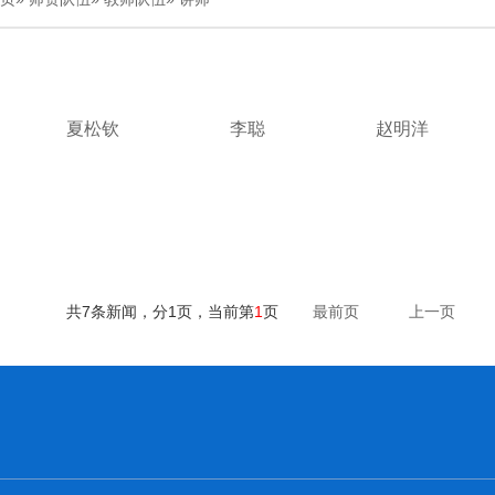
夏松钦
李聪
赵明洋
共7条新闻，分1页，当前第
1
页
最前页
上一页