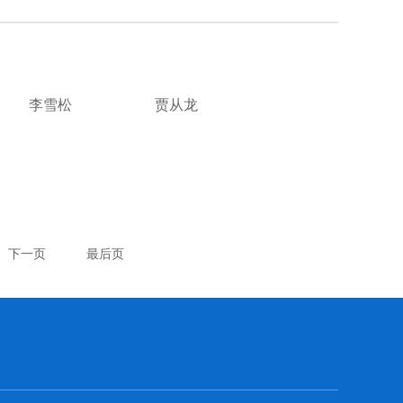
李雪松
贾从龙
下一页
最后页